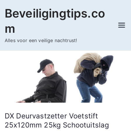
Ga
Beveiligingtips.co
naar
de
m
inhoud
Alles voor een veilige nachtrust!
DX Deurvastzetter Voetstift
25x120mm 25kg Schootuitslag