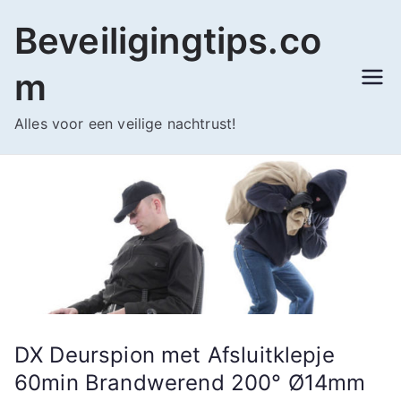
Ga
Beveiligingtips.co
naar
de
m
inhoud
Alles voor een veilige nachtrust!
DX Deurspion met Afsluitklepje
60min Brandwerend 200° Ø14mm