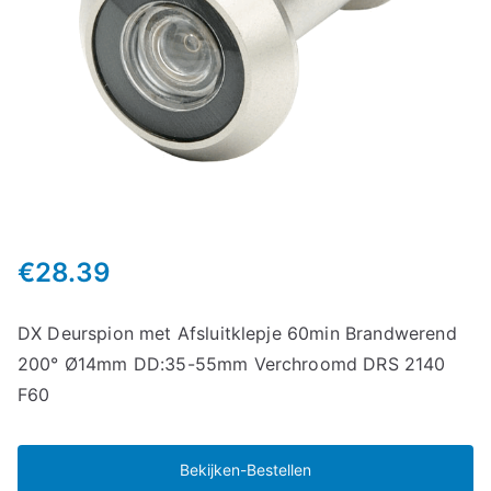
€
28.39
DX Deurspion met Afsluitklepje 60min Brandwerend
200° Ø14mm DD:35-55mm Verchroomd DRS 2140
F60
Bekijken-Bestellen