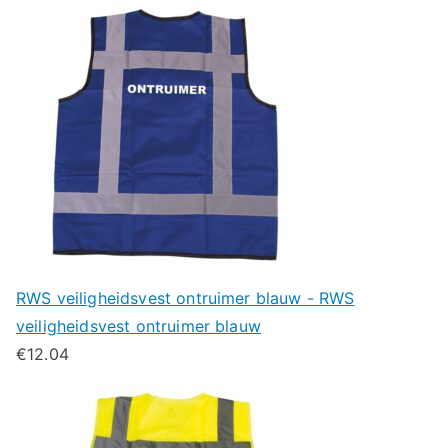
RWS veiligheidsvest ontruimer blauw - RWS
veiligheidsvest ontruimer blauw
€
12.04