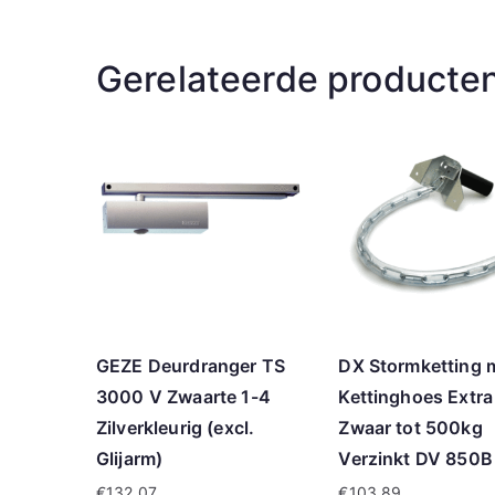
Gerelateerde producte
GEZE Deurdranger TS
DX Stormketting 
3000 V Zwaarte 1-4
Kettinghoes Extra
Zilverkleurig (excl.
Zwaar tot 500kg
Glijarm)
Verzinkt DV 850B
€
132.07
€
103.89