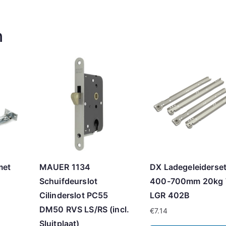
n
met
MAUER 1134
DX Ladegeleiderse
Schuifdeurslot
400-700mm 20kg 
Cilinderslot PC55
LGR 402B
DM50 RVS LS/RS (incl.
€
7.14
Sluitplaat)