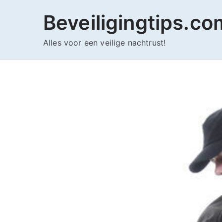
Ga
Beveiligingtips.co
naar
de
Alles voor een veilige nachtrust!
inhoud