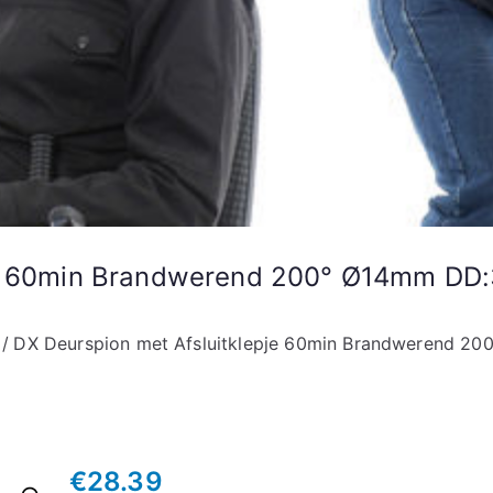
pje 60min Brandwerend 200° Ø14mm D
DX Deurspion met Afsluitklepje 60min Brandwerend 
€
28.39