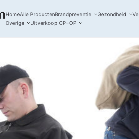
m
Home
Alle Producten
Brandpreventie
Gezondheid
Ve
Overige
Uitverkoop OP=OP