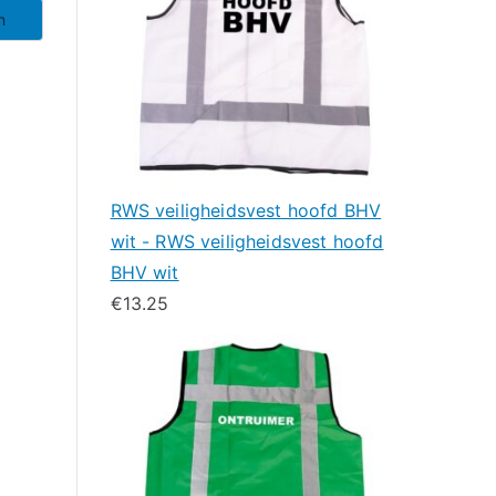
n
RWS veiligheidsvest hoofd BHV
wit - RWS veiligheidsvest hoofd
BHV wit
€
13.25