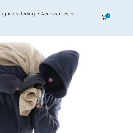
iligheidskleding
Accessoires
0