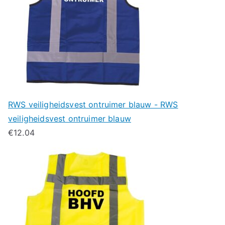
RWS veiligheidsvest ontruimer blauw - RWS
veiligheidsvest ontruimer blauw
€
12.04