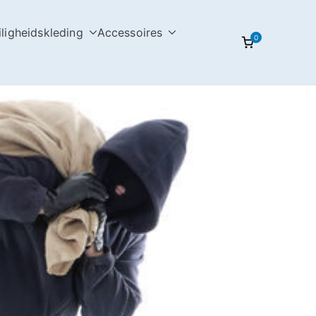
iligheidskleding
Accessoires
0