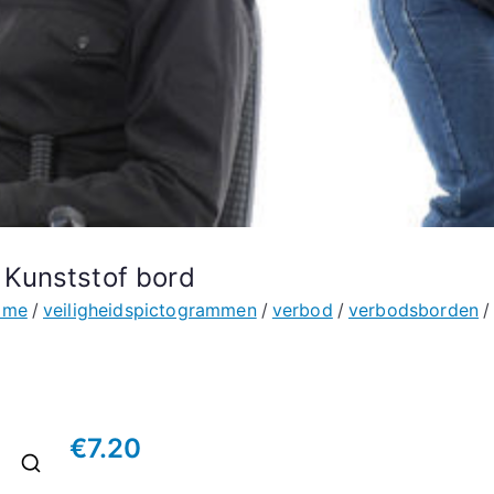
Kunststof bord
ome
veiligheidspictogrammen
verbod
verbodsborden
€
7.20