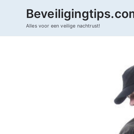
Ga
Beveiligingtips.co
naar
de
Alles voor een veilige nachtrust!
inhoud