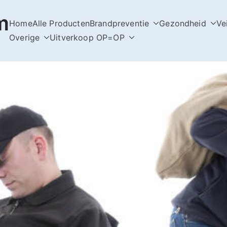
m
Home
Alle Producten
Brandpreventie
Gezondheid
Ve
Overige
Uitverkoop OP=OP