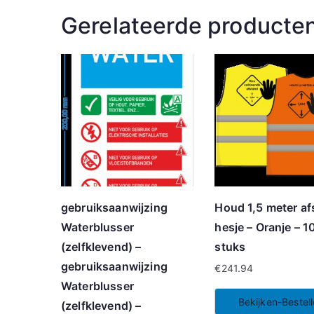
Gerelateerde producte
gebruiksaanwijzing
Houd 1,5 meter af
Waterblusser
hesje – Oranje – 1
(zelfklevend) –
stuks
gebruiksaanwijzing
€
241.94
Waterblusser
Bekijken-Bestel
(zelfklevend) –