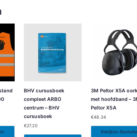
n
stand
BHV cursusboek
3M Peltor X5A oor
00
compleet ARBO
met hoofdband – 
centrum – BHV
Peltor X5A
cursusboek
€
48.34
€
27.20
len
Bekijken-Bestelle