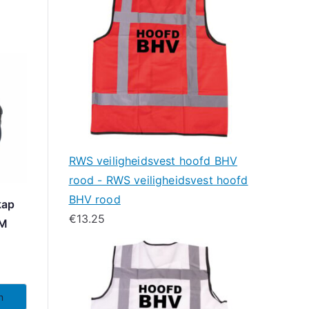
RWS veiligheidsvest hoofd BHV
rood - RWS veiligheidsvest hoofd
BHV rood
kap
€
13.25
3M
n