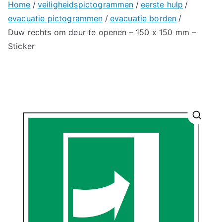
Home
veiligheidspictogrammen
eerste hulp
evacuatie pictogrammen
evacuatie borden
Duw rechts om deur te openen – 150 x 150 mm –
Sticker
🔍