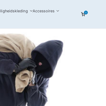
iligheidskleding
Accessoires
0