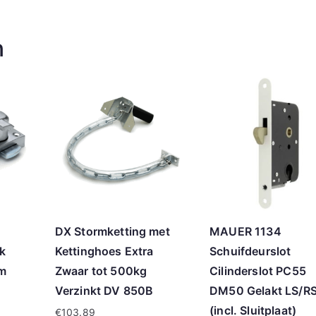
n
DX Stormketting met
MAUER 1134
k
Kettinghoes Extra
Schuifdeurslot
um
Zwaar tot 500kg
Cilinderslot PC55
Verzinkt DV 850B
DM50 Gelakt LS/R
(incl. Sluitplaat)
€
103.89