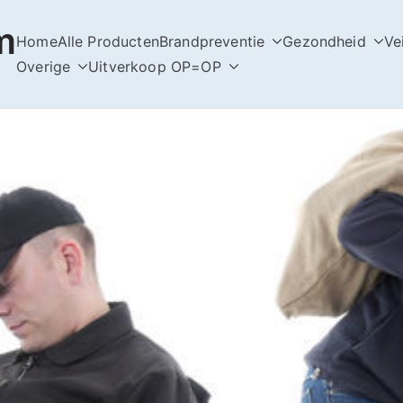
m
Home
Alle Producten
Brandpreventie
Gezondheid
Ve
Overige
Uitverkoop OP=OP