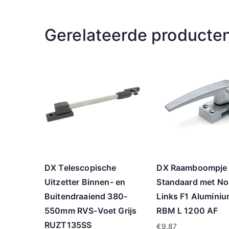
Gerelateerde producte
DX Telescopische
DX Raamboompje
Uitzetter Binnen- en
Standaard met No
Buitendraaiend 380-
Links F1 Alumini
550mm RVS-Voet Grijs
RBM L 1200 AF
RUZT135SS
€
9.87