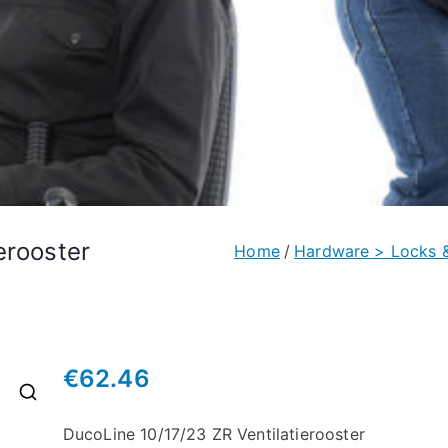
erooster
Home
Hardware > Locks 
€
62.46
🔍
DucoLine 10/17/23 ZR Ventilatierooster