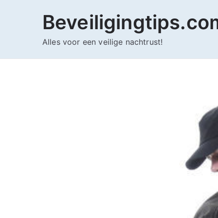
Ga
Beveiligingtips.co
naar
de
Alles voor een veilige nachtrust!
inhoud