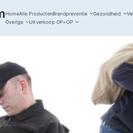
m
Home
Alle Producten
Brandpreventie
Gezondheid
Ve
Overige
Uitverkoop OP=OP