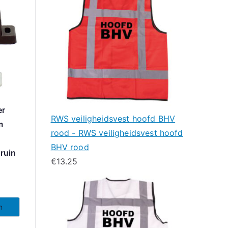
er
RWS veiligheidsvest hoofd BHV
m
rood - RWS veiligheidsvest hoofd
BHV rood
ruin
€
13.25
n