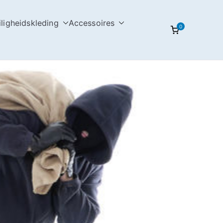
iligheidskleding
Accessoires
0