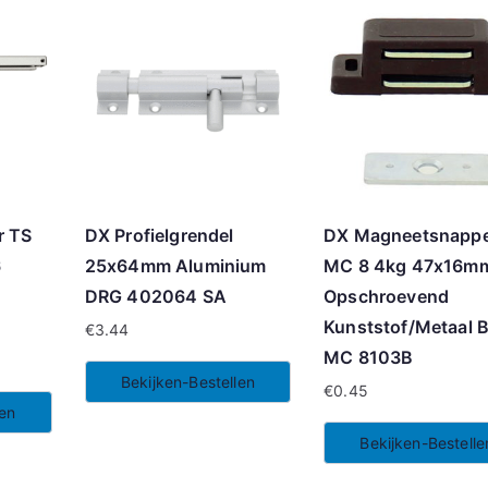
r TS
DX Profielgrendel
DX Magneetsnapp
6
25x64mm Aluminium
MC 8 4kg 47x16m
.
DRG 402064 SA
Opschroevend
Kunststof/Metaal B
€
3.44
MC 8103B
Bekijken-Bestellen
€
0.45
len
Bekijken-Bestelle