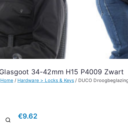
 Glasgoot 34-42mm H15 P4009 Zwart
Home
Hardware > Locks & Keys
DUCO Droogbeglazing
€
9.62