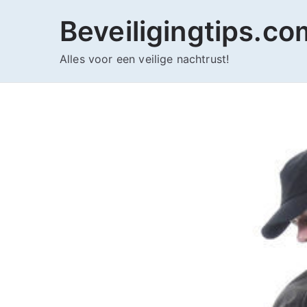
Ga
Beveiligingtips.co
naar
de
Alles voor een veilige nachtrust!
inhoud