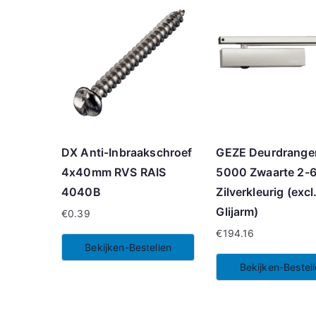
DX Anti-Inbraakschroef
GEZE Deurdrange
4x40mm RVS RAIS
5000 Zwaarte 2-
4040B
Zilverkleurig (excl
Glijarm)
€
0.39
€
194.16
Bekijken-Bestellen
Bekijken-Bestel