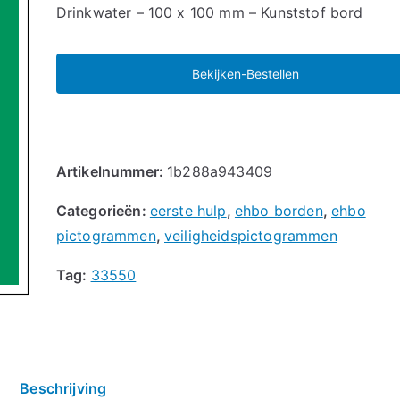
🔍
Drinkwater – 100 x 100 mm – Kunststof bord
Bekijken-Bestellen
Artikelnummer:
1b288a943409
Categorieën:
eerste hulp
,
ehbo borden
,
ehbo
pictogrammen
,
veiligheidspictogrammen
Tag:
33550
Beschrijving