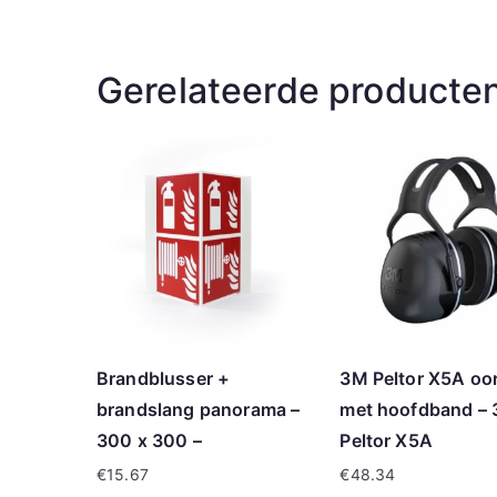
Gerelateerde producte
Brandblusser +
3M Peltor X5A oo
brandslang panorama –
met hoofdband –
300 x 300 –
Peltor X5A
€
15.67
€
48.34