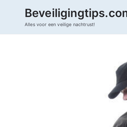
Ga
Beveiligingtips.co
naar
de
Alles voor een veilige nachtrust!
inhoud