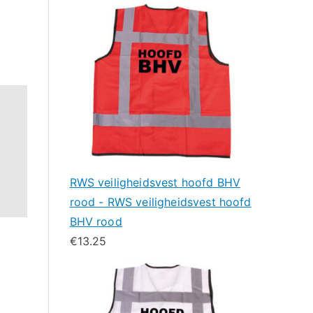
RWS veiligheidsvest hoofd BHV
rood - RWS veiligheidsvest hoofd
BHV rood
€
13.25