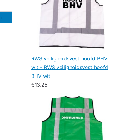
n
RWS veiligheidsvest hoofd BHV
wit - RWS veiligheidsvest hoofd
BHV wit
€
13.25