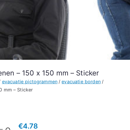
enen – 150 x 150 mm – Sticker
evacuatie pictogrammen
evacuatie borden
50 mm – Sticker
€
4.78