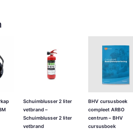
n
rkap
Schuimblusser 2 liter
BHV cursusboek
 3M
vetbrand –
compleet ARBO
Schuimblusser 2 liter
centrum – BHV
vetbrand
cursusboek