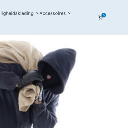
iligheidskleding
Accessoires
0