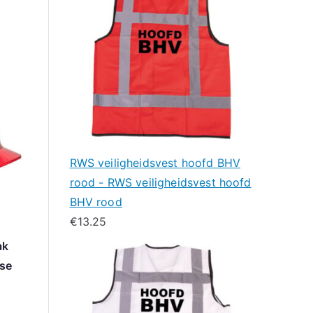
RWS veiligheidsvest hoofd BHV
rood - RWS veiligheidsvest hoofd
BHV rood
€
13.25
ak
rse