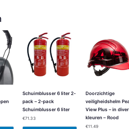
n
Schuimblusser 6 liter 2-
Doorzichtige
ppen
pack – 2-pack
veiligheidshelm Pe
Schuimblusser 6 liter
View Plus – in dive
kleuren – Rood
€
71.33
€
11.49