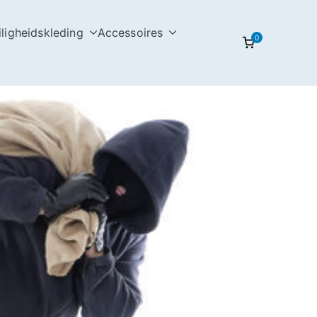
iligheidskleding
Accessoires
0