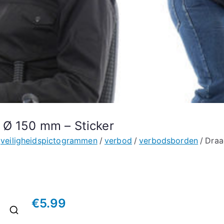
 Ø 150 mm – Sticker
veiligheidspictogrammen
verbod
verbodsborden
Draa
€
5.99