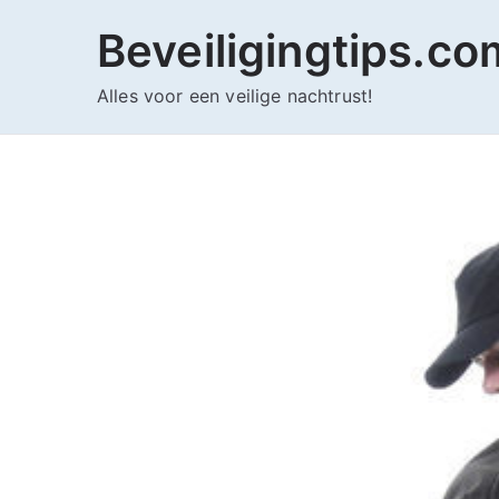
Ga
Beveiligingtips.co
naar
de
Alles voor een veilige nachtrust!
inhoud