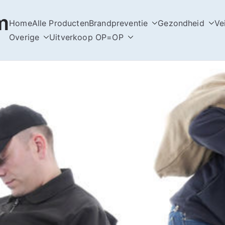
m
Home
Alle Producten
Brandpreventie
Gezondheid
Ve
Overige
Uitverkoop OP=OP