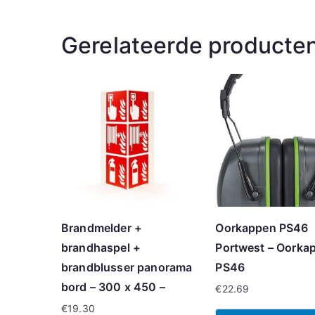
Gerelateerde producte
Brandmelder +
Oorkappen PS46
brandhaspel +
Portwest – Oorka
brandblusser panorama
PS46
bord – 300 x 450 –
€
22.69
€
19.30