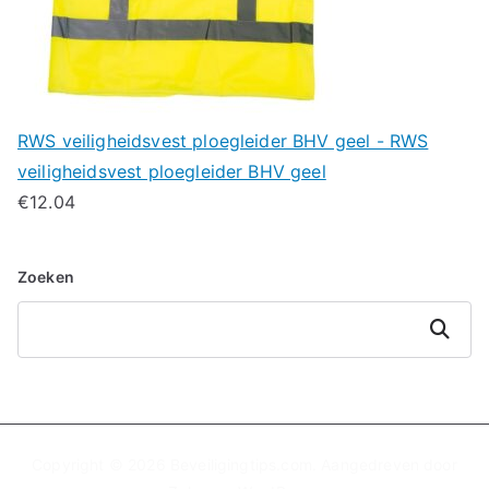
RWS veiligheidsvest ploegleider BHV geel - RWS
veiligheidsvest ploegleider BHV geel
€
12.04
Zoeken
Zoeken
Copyright © 2026
Beveiligingtips.com
. Aangedreven door