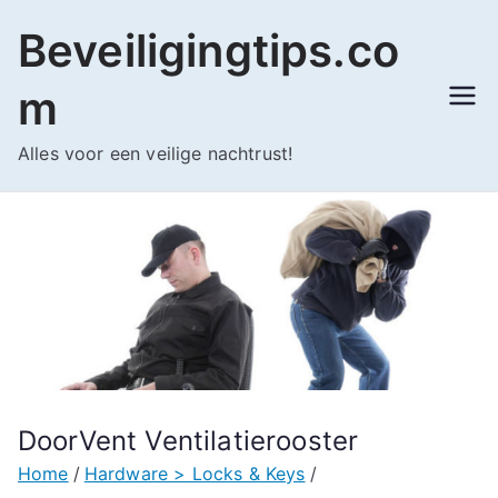
Ga
Beveiligingtips.co
naar
de
m
inhoud
Alles voor een veilige nachtrust!
DoorVent Ventilatierooster
Home
Hardware > Locks & Keys