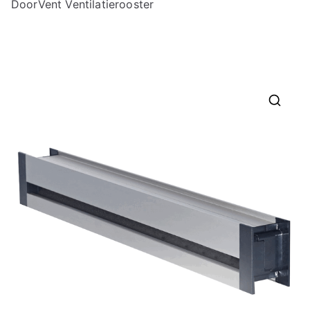
DoorVent Ventilatierooster
🔍