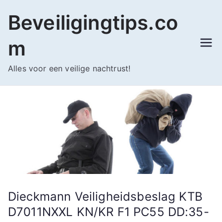
Ga
Beveiligingtips.co
naar
de
m
inhoud
Alles voor een veilige nachtrust!
Dieckmann Veiligheidsbeslag KTB
D7011NXXL KN/KR F1 PC55 DD:35-