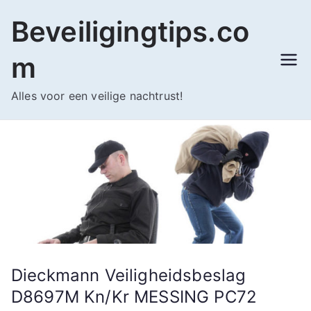
Ga
Beveiligingtips.co
naar
de
m
inhoud
Alles voor een veilige nachtrust!
Dieckmann Veiligheidsbeslag
D8697M Kn/Kr MESSING PC72