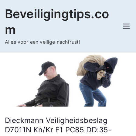
Ga
Beveiligingtips.co
naar
de
m
inhoud
Alles voor een veilige nachtrust!
Dieckmann Veiligheidsbeslag
D7011N Kn/Kr F1 PC85 DD:35-