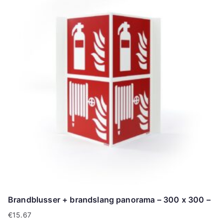
Brandblusser + brandslang panorama – 300 x 300 –
€
15.67