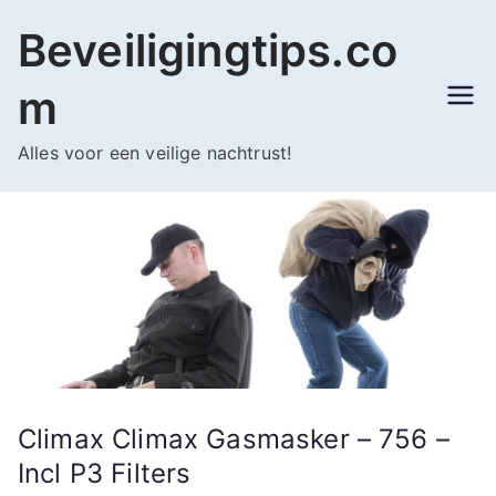
Ga
Beveiligingtips.co
naar
de
m
inhoud
Alles voor een veilige nachtrust!
Climax Climax Gasmasker – 756 –
Incl P3 Filters