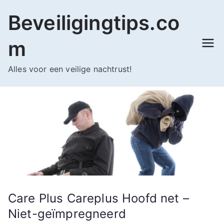
Ga
Beveiligingtips.co
naar
de
m
inhoud
Alles voor een veilige nachtrust!
Care Plus Careplus Hoofd net –
Niet-geïmpregneerd