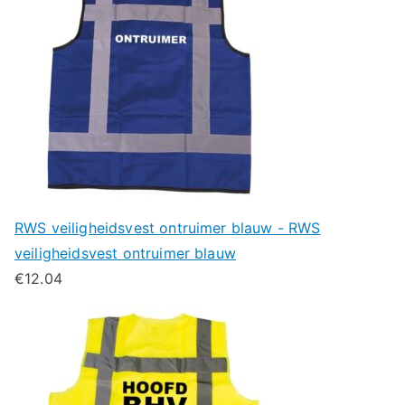
RWS veiligheidsvest ontruimer blauw - RWS
veiligheidsvest ontruimer blauw
€
12.04