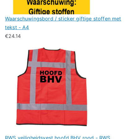
Waarschuwingsbord / sticker giftige stoffen met
tekst - A4
€
24.14
RWS veiligheidsvest hoofd BHV rood - RWS