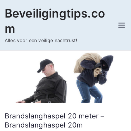
Ga
Beveiligingtips.co
naar
de
m
inhoud
Alles voor een veilige nachtrust!
Brandslanghaspel 20 meter –
Brandslanghaspel 20m