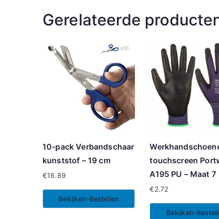
Gerelateerde producte
10-pack Verbandschaar
Werkhandschoen
kunststof – 19 cm
touchscreen Port
A195 PU – Maat 7
€
16.89
€
2.72
Bekijken-Bestellen
Bekijken-Bestel