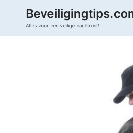
Ga
Beveiligingtips.co
naar
de
Alles voor een veilige nachtrust!
inhoud