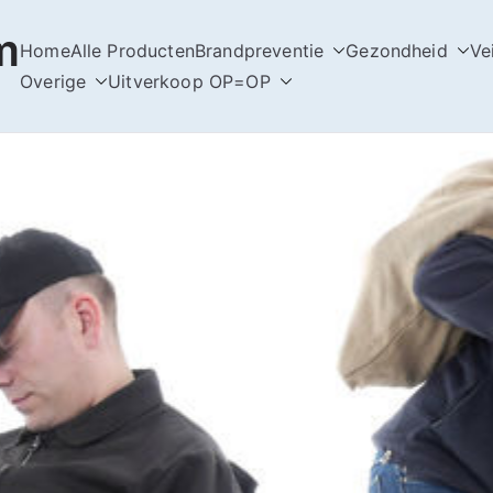
m
Home
Alle Producten
Brandpreventie
Gezondheid
Ve
Overige
Uitverkoop OP=OP