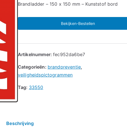
🔍
Brandladder – 150 x 150 mm – Kunststof bord
Bekijken-Bestellen
Artikelnummer:
fec952da6be7
Categorieën:
brandpreventie
,
veiligheidspictogrammen
Tag:
33550
Beschrijving