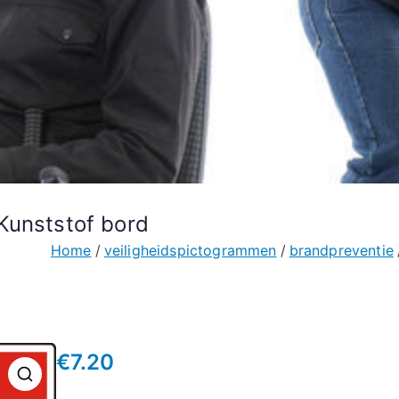
Kunststof bord
Home
veiligheidspictogrammen
brandpreventie
€
7.20