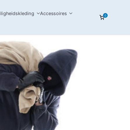
iligheidskleding
Accessoires
0