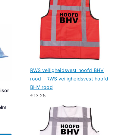
RWS veiligheidsvest hoofd BHV
rood - RWS veiligheidsvest hoofd
BHV rood
isor
€
13.25
elm