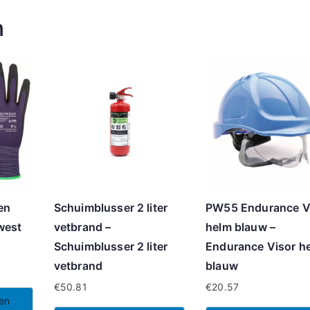
n
en
Schuimblusser 2 liter
PW55 Endurance V
west
vetbrand –
helm blauw –
Schuimblusser 2 liter
Endurance Visor h
vetbrand
blauw
€
50.81
€
20.57
len