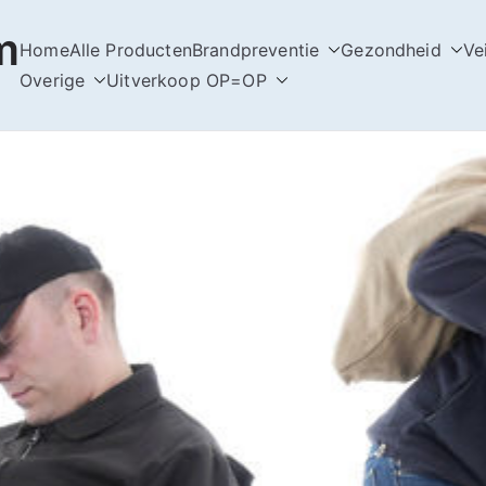
m
Home
Alle Producten
Brandpreventie
Gezondheid
Ve
Overige
Uitverkoop OP=OP