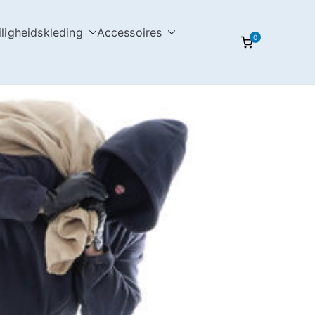
iligheidskleding
Accessoires
0