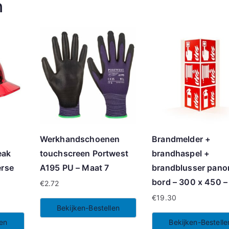
n
Werkhandschoenen
Brandmelder +
eak
touchscreen Portwest
brandhaspel +
erse
A195 PU – Maat 7
brandblusser pano
bord – 300 x 450 –
€
2.72
€
19.30
Bekijken-Bestellen
len
Bekijken-Bestelle