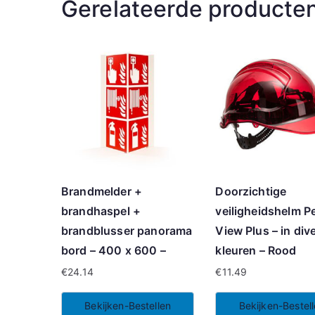
Gerelateerde producte
Brandmelder +
Doorzichtige
brandhaspel +
veiligheidshelm P
brandblusser panorama
View Plus – in div
bord – 400 x 600 –
kleuren – Rood
€
24.14
€
11.49
Bekijken-Bestellen
Bekijken-Bestel