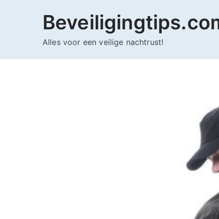
Ga
Beveiligingtips.co
naar
de
Alles voor een veilige nachtrust!
inhoud