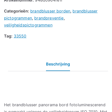
Categorieën:
brandblusser borden
,
brandblusser
pictogrammen
,
brandpreventie
,
veiligheidspictogrammen
Tag:
33550
Beschrijving
Het brandblusser panorama bord fotoluminescerend
is gemaakt volgens de veiligheidsnorm ISO 7010. Met