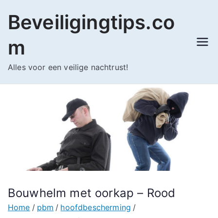
Ga
Beveiligingtips.co
naar
de
m
inhoud
Alles voor een veilige nachtrust!
Bouwhelm met oorkap – Rood
Home
pbm
hoofdbescherming