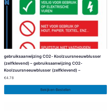
gebruiksaanwijzing CO2- Koolzuursneeuwblusser
(zelfklevend) – gebruiksaanwijzing CO2-
Koolzuursneeuwblusser (zelfklevend) –
€
4.78
Bekijken-Bestellen