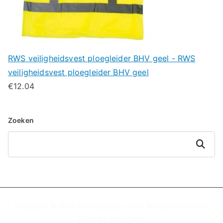
RWS veiligheidsvest ploegleider BHV geel - RWS
veiligheidsvest ploegleider BHV geel
€
12.04
Zoeken
Zoeken
Copyright © 2026
Beveiligingtips.com
. Aangedreven door
Zakra
en
WordPress
.