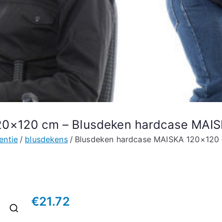
20×120 cm – Blusdeken hardcase MAI
entie
blusdekens
Blusdeken hardcase MAISKA 120×120
€
21.72