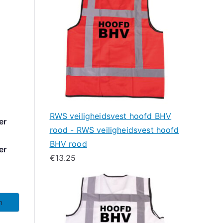
RWS veiligheidsvest hoofd BHV
er
rood - RWS veiligheidsvest hoofd
BHV rood
er
€
13.25
n