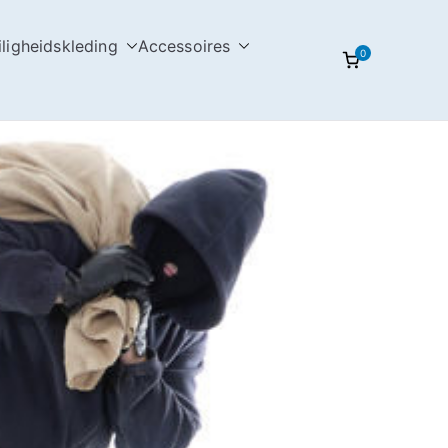
iligheidskleding
Accessoires
0