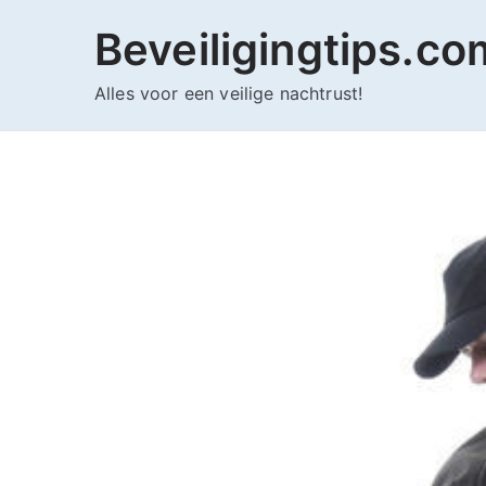
Ga
Beveiligingtips.co
naar
de
Alles voor een veilige nachtrust!
inhoud