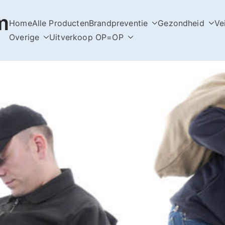
m
Home
Alle Producten
Brandpreventie
Gezondheid
Ve
Overige
Uitverkoop OP=OP