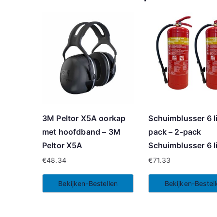
3M Peltor X5A oorkap
Schuimblusser 6 li
met hoofdband – 3M
pack – 2-pack
Peltor X5A
Schuimblusser 6 li
€
48.34
€
71.33
Bekijken-Bestellen
Bekijken-Bestel