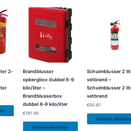
ter 2-
Brandblusser
Schuimblusser 2 lit
opbergbox dubbel 6-9
vetbrand –
ter
kilo/liter –
Schuimblusser 2 lit
Brandblusserbox
vetbrand
dubbel 6-9 kilo/liter
€
50.81
len
€
181.49
Bekijken-Bestelle
Bekijken-Bestellen