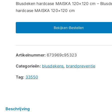
🔍
Blusdeken hardcase MAISKA 120×120 cm – Blusd
hardcase MAISKA 120×120 cm
Bekijken-Bestellen
Artikelnummer:
673969c95323
Categorieën:
blusdekens
,
brandpreventie
Tag:
33550
Beschrijving