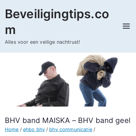
Ga
Beveiligingtips.co
naar
de
m
inhoud
Alles voor een veilige nachtrust!
BHV band MAISKA – BHV band geel
Home
ehbo bhv
bhv communicatie