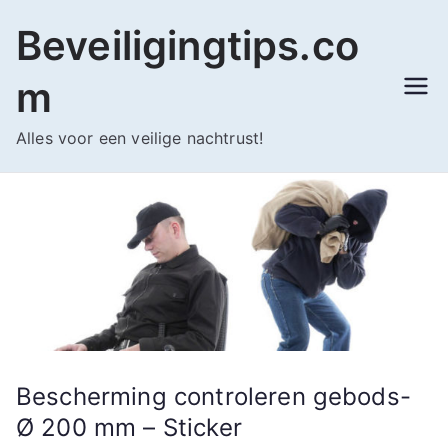
Ga
Beveiligingtips.co
naar
de
m
inhoud
Alles voor een veilige nachtrust!
Bescherming controleren gebods-
Ø 200 mm – Sticker