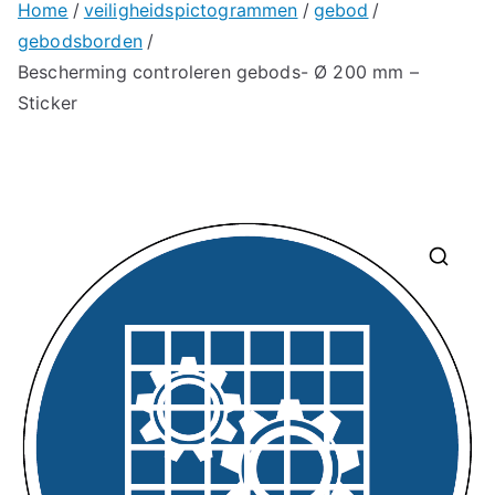
Home
veiligheidspictogrammen
gebod
gebodsborden
Bescherming controleren gebods- Ø 200 mm –
Sticker
🔍