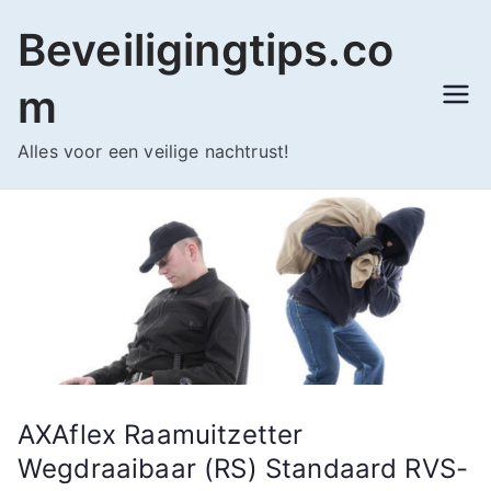
Ga
Beveiligingtips.co
naar
de
m
inhoud
Alles voor een veilige nachtrust!
AXAflex Raamuitzetter
Wegdraaibaar (RS) Standaard RVS-