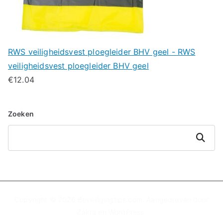
RWS veiligheidsvest ploegleider BHV geel - RWS
veiligheidsvest ploegleider BHV geel
€
12.04
Zoeken
Zoeken
Copyright © 2026
Beveiligingtips.com
. Aangedreven door
Zakra
en
WordPress
.