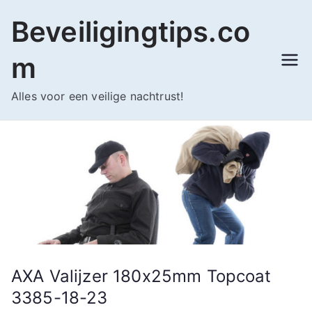
Ga
Beveiligingtips.co
naar
de
m
inhoud
Alles voor een veilige nachtrust!
AXA Valijzer 180x25mm Topcoat
3385-18-23