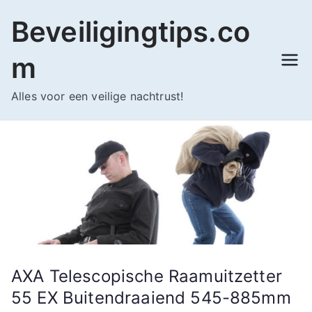
Ga
Beveiligingtips.co
naar
de
m
inhoud
Alles voor een veilige nachtrust!
AXA Telescopische Raamuitzetter
55 EX Buitendraaiend 545-885mm