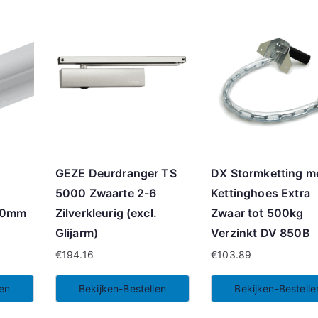
GEZE Deurdranger TS
DX Stormketting m
5000 Zwaarte 2-6
Kettinghoes Extra
00mm
Zilverkleurig (excl.
Zwaar tot 500kg
Glijarm)
Verzinkt DV 850B
€
194.16
€
103.89
len
Bekijken-Bestellen
Bekijken-Bestelle