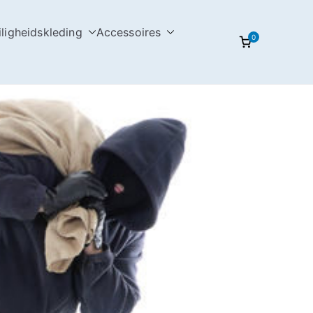
iligheidskleding
Accessoires
0