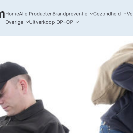
m
Home
Alle Producten
Brandpreventie
Gezondheid
Ve
Overige
Uitverkoop OP=OP