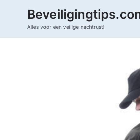
Ga
Beveiligingtips.co
naar
de
Alles voor een veilige nachtrust!
inhoud