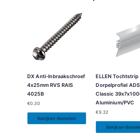
DX Anti-Inbraakschroef
ELLEN Tochtstrip
4x25mm RVS RAIS
Dorpelprofiel ADS
4025B
Classic 39x7x10
Aluminium/PVC
€
0.30
€
9.32
Bekijken-Bestellen
Bekijken-Bestel