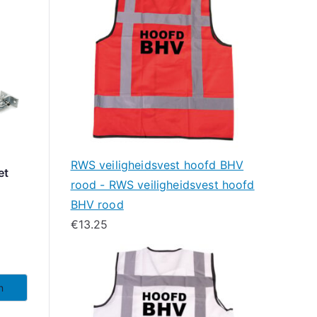
RWS veiligheidsvest hoofd BHV
et
rood - RWS veiligheidsvest hoofd
BHV rood
€
13.25
n