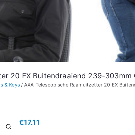
ter 20 EX Buitendraaiend 239-303mm G
s & Keys
AXA Telescopische Raamuitzetter 20 EX Buite
€
17.11