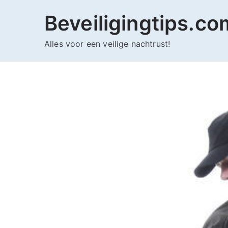
Ga
Beveiligingtips.co
naar
de
Alles voor een veilige nachtrust!
inhoud