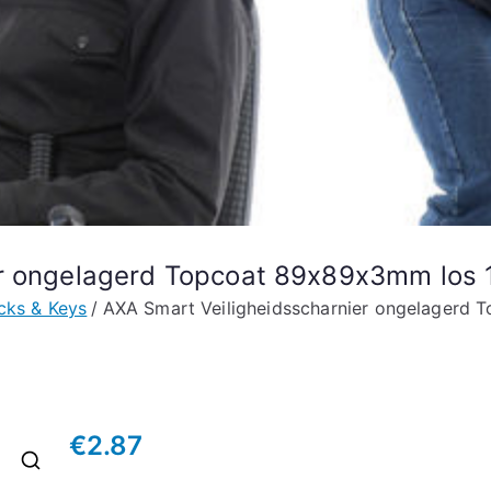
er ongelagerd Topcoat 89x89x3mm los
cks & Keys
AXA Smart Veiligheidsscharnier ongelagerd
€
2.87