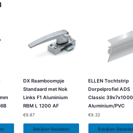
n
t
DX Raamboompje
ELLEN Tochtstrip
Standaard met Nok
Dorpelprofiel ADS
6mm
Links F1 Aluminium
Classic 39x7x100
66B
RBM L 1200 AF
Aluminium/PVC
€
9.87
€
9.32
len
Bekijken-Bestellen
Bekijken-Bestelle