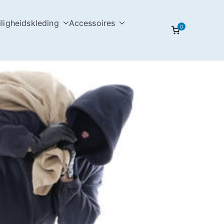
iligheidskleding
Accessoires
0