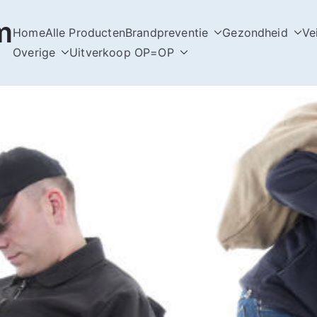
m
Home
Alle Producten
Brandpreventie
Gezondheid
Ve
Overige
Uitverkoop OP=OP