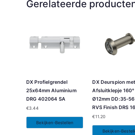
Gerelateerde producte
DX Profielgrendel
DX Deurspion me
25x64mm Aluminium
Afsluitklepje 160°
DRG 402064 SA
Ø12mm DD:35-5
RVS Finish DRS 1
€
3.44
€
11.20
Bekijken-Bestellen
Bekijken-Bestel