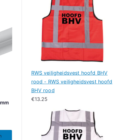
RWS veiligheidsvest hoofd BHV
rood - RWS veiligheidsvest hoofd
BHV rood
€
13.25
0mm
n