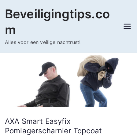
Ga
Beveiligingtips.co
naar
de
m
inhoud
Alles voor een veilige nachtrust!
AXA Smart Easyfix
Pomlagerscharnier Topcoat