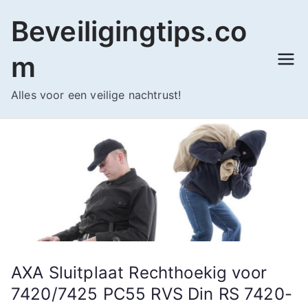
Ga
Beveiligingtips.co
naar
de
m
inhoud
Alles voor een veilige nachtrust!
AXA Sluitplaat Rechthoekig voor
7420/7425 PC55 RVS Din RS 7420-