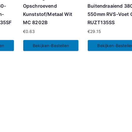
80-
Opschroevend
Buitendraaiend 38
h-
Kunststof/Metaal Wit
550mm RVS-Voet G
135SF
MC 8202B
RUZT135SS
€
0.63
€
29.15
len
Bekijken-Bestellen
Bekijken-Bestelle