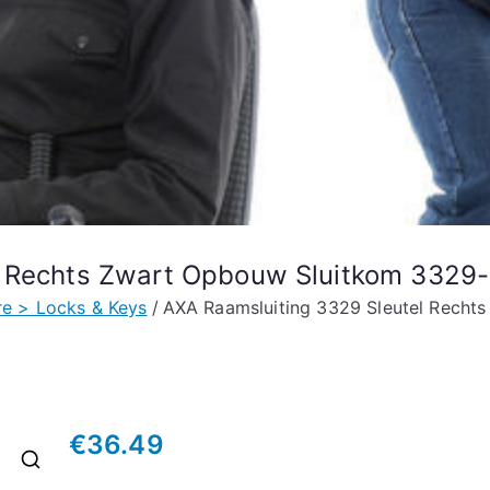
l Rechts Zwart Opbouw Sluitkom 3329
e > Locks & Keys
AXA Raamsluiting 3329 Sleutel Rech
€
36.49