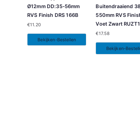
Ø12mm DD:35-56mm
Buitendraaiend 3
RVS Finish DRS 166B
550mm RVS Finis
Voet Zwart RUZT
€
11.20
€
17.58
Bekijken-Bestellen
Bekijken-Bestel