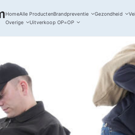
m
Home
Alle Producten
Brandpreventie
Gezondheid
Ve
Overige
Uitverkoop OP=OP