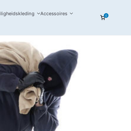
iligheidskleding
Accessoires
0