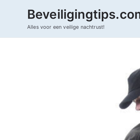
Ga
Beveiligingtips.co
naar
de
Alles voor een veilige nachtrust!
inhoud