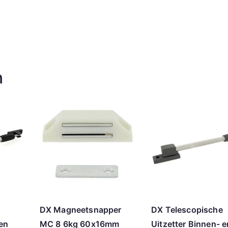
n
DX Magneetsnapper
DX Telescopische
 en
MC 8 6kg 60x16mm
Uitzetter Binnen- e