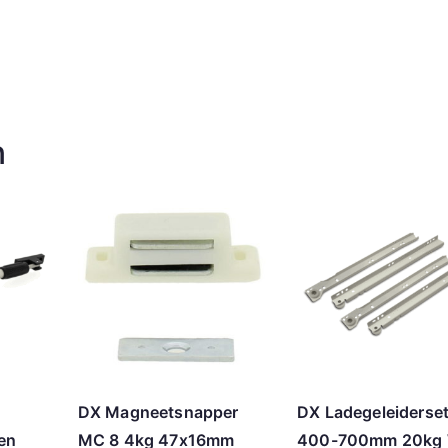
n
DX Magneetsnapper
DX Ladegeleiderse
 en
MC 8 4kg 47x16mm
400-700mm 20kg 