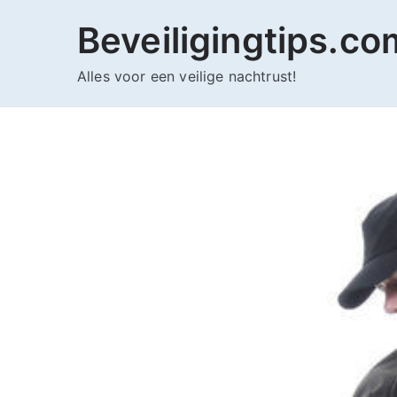
Ga
Beveiligingtips.co
naar
de
Alles voor een veilige nachtrust!
inhoud