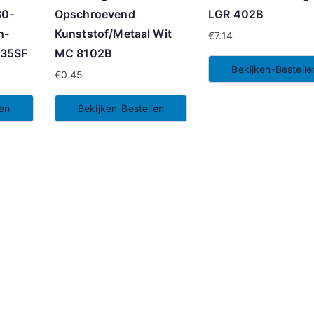
80-
Opschroevend
LGR 402B
h-
Kunststof/Metaal Wit
€
7.14
135SF
MC 8102B
Bekijken-Bestelle
€
0.45
len
Bekijken-Bestellen