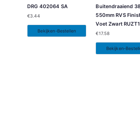
DRG 402064 SA
Buitendraaiend 3
550mm RVS Finis
€
3.44
Voet Zwart RUZT
Bekijken-Bestellen
€
17.58
Bekijken-Bestel