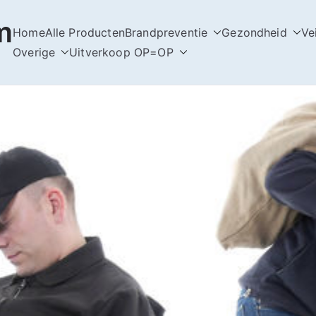
m
Home
Alle Producten
Brandpreventie
Gezondheid
Ve
Overige
Uitverkoop OP=OP