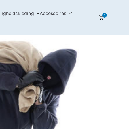
iligheidskleding
Accessoires
0