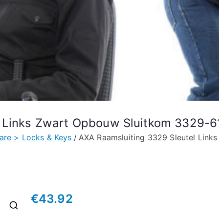
l Links Zwart Opbouw Sluitkom 3329-
re > Locks & Keys
AXA Raamsluiting 3329 Sleutel Lin
€
43.92