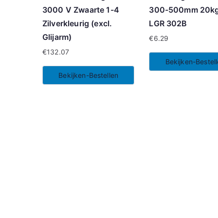
3000 V Zwaarte 1-4
300-500mm 20kg
Zilverkleurig (excl.
LGR 302B
Glijarm)
€
6.29
€
132.07
Bekijken-Bestel
Bekijken-Bestellen