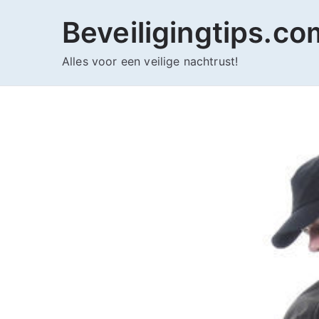
Ga
Beveiligingtips.co
naar
de
Alles voor een veilige nachtrust!
inhoud