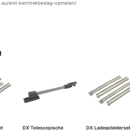
g.eu/anti-kerntrekbeslag-opmeten/
n
et
DX Telescopische
DX Ladegeleiderse