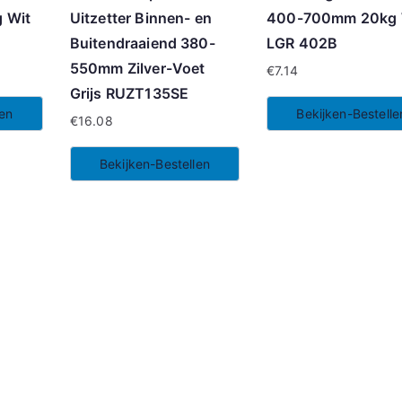
 Wit
Uitzetter Binnen- en
400-700mm 20kg 
Buitendraaiend 380-
LGR 402B
550mm Zilver-Voet
€
7.14
Grijs RUZT135SE
len
Bekijken-Bestelle
€
16.08
Bekijken-Bestellen