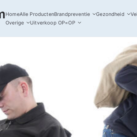
m
Home
Alle Producten
Brandpreventie
Gezondheid
Ve
Overige
Uitverkoop OP=OP