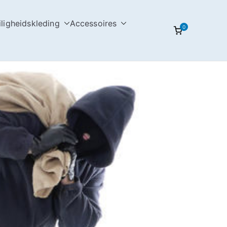
iligheidskleding
Accessoires
0