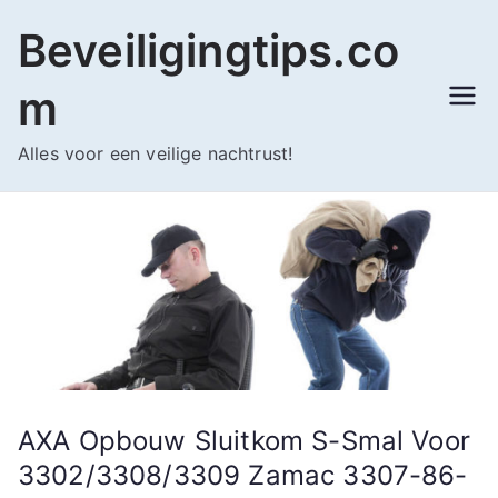
Ga
Beveiligingtips.co
naar
de
m
inhoud
Alles voor een veilige nachtrust!
AXA Opbouw Sluitkom S-Smal Voor
3302/3308/3309 Zamac 3307-86-