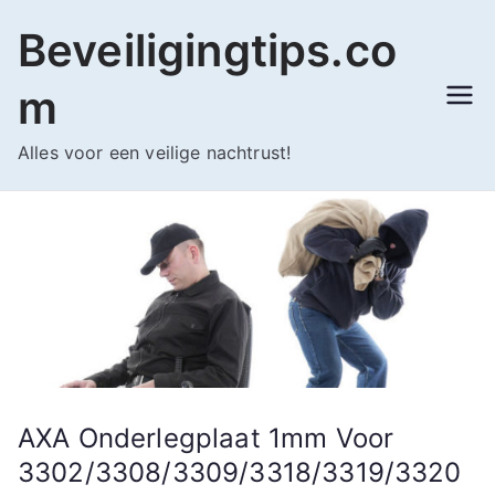
Ga
Beveiligingtips.co
naar
de
m
inhoud
Alles voor een veilige nachtrust!
AXA Onderlegplaat 1mm Voor
3302/3308/3309/3318/3319/3320