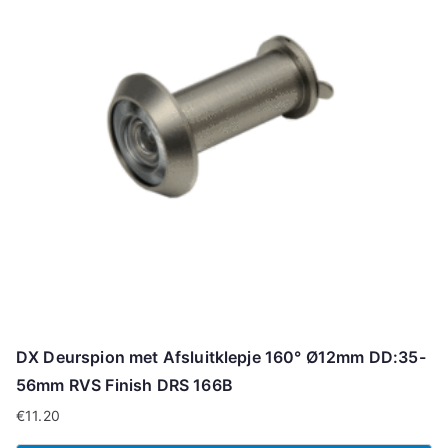
DX Deurspion met Afsluitklepje 160° Ø12mm DD:35-
56mm RVS Finish DRS 166B
€
11.20