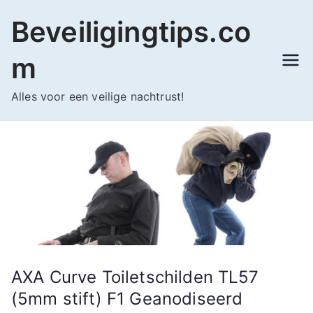
Ga
Beveiligingtips.co
naar
de
m
inhoud
Alles voor een veilige nachtrust!
AXA Curve Toiletschilden TL57
(5mm stift) F1 Geanodiseerd