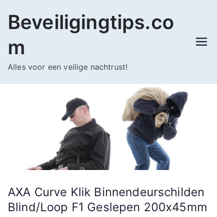
Ga
Beveiligingtips.co
naar
de
m
inhoud
Alles voor een veilige nachtrust!
AXA Curve Klik Binnendeurschilden
Blind/Loop F1 Geslepen 200x45mm