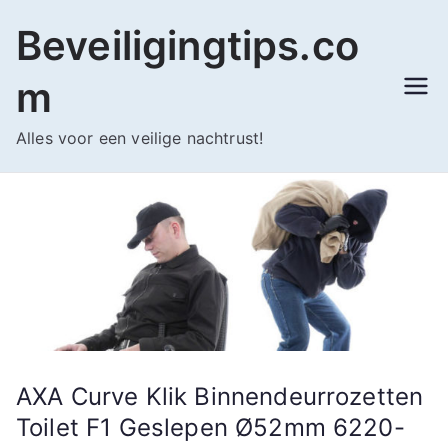
Ga
Beveiligingtips.co
naar
de
m
inhoud
Alles voor een veilige nachtrust!
AXA Curve Klik Binnendeurrozetten
Toilet F1 Geslepen Ø52mm 6220-