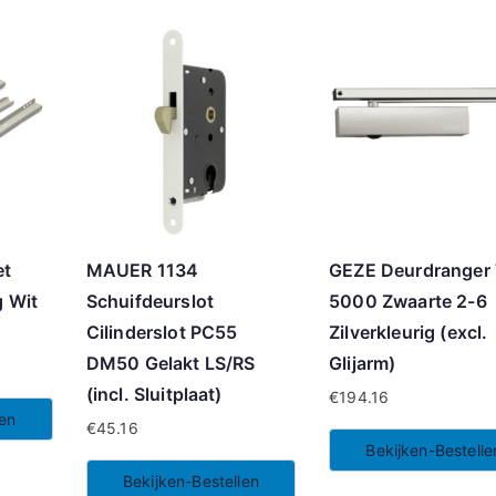
et
MAUER 1134
GEZE Deurdranger
 Wit
Schuifdeurslot
5000 Zwaarte 2-6
Cilinderslot PC55
Zilverkleurig (excl.
DM50 Gelakt LS/RS
Glijarm)
(incl. Sluitplaat)
€
194.16
len
€
45.16
Bekijken-Bestelle
Bekijken-Bestellen