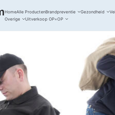
m
Home
Alle Producten
Brandpreventie
Gezondheid
Ve
Overige
Uitverkoop OP=OP