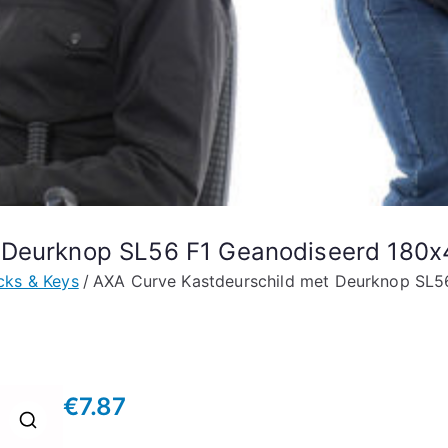
t Deurknop SL56 F1 Geanodiseerd 18
cks & Keys
AXA Curve Kastdeurschild met Deurknop SL
€
7.87