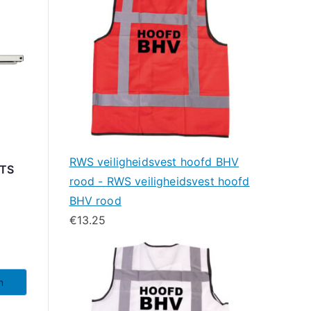
RWS veiligheidsvest hoofd BHV
 TS
rood - RWS veiligheidsvest hoofd
BHV rood
€
13.25
n