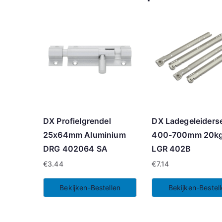
DX Profielgrendel
DX Ladegeleiders
25x64mm Aluminium
400-700mm 20kg
DRG 402064 SA
LGR 402B
€
3.44
€
7.14
Bekijken-Bestellen
Bekijken-Bestel