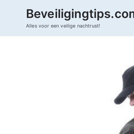
Ga
Beveiligingtips.co
naar
de
Alles voor een veilige nachtrust!
inhoud