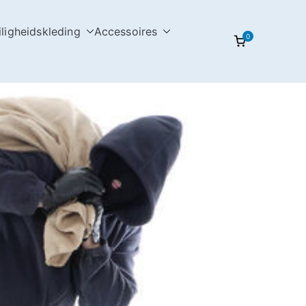
iligheidskleding
Accessoires
0