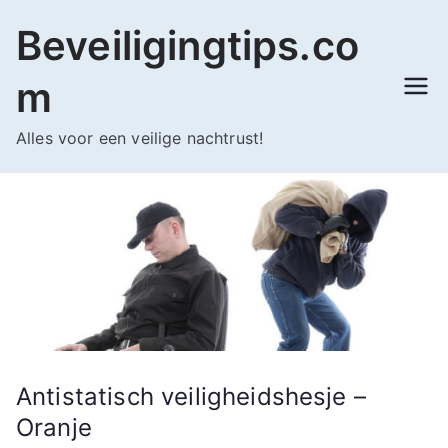
Ga
Beveiligingtips.co
naar
de
m
inhoud
Alles voor een veilige nachtrust!
Antistatisch veiligheidshesje –
Oranje