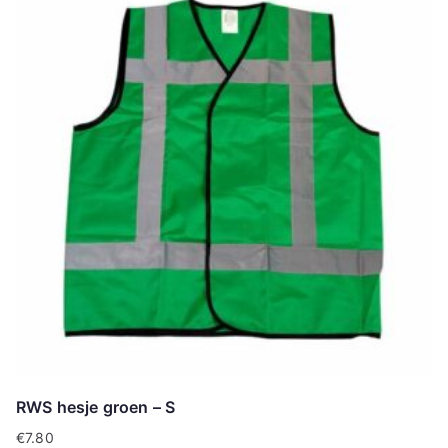
RWS hesje groen – S
€
7.80