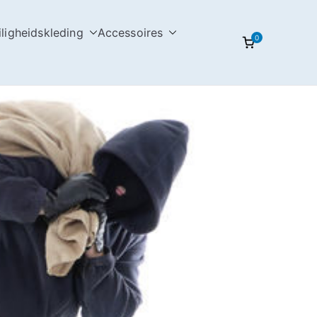
iligheidskleding
Accessoires
0