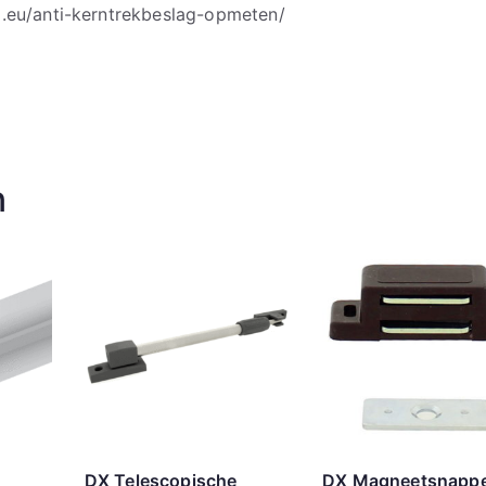
g.eu/anti-kerntrekbeslag-opmeten/
n
DX Telescopische
DX Magneetsnapp