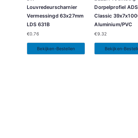
Louvredeurscharnier
Dorpelprofiel ADS
Vermessingd 63x27mm
Classic 39x7x10
LDS 631B
Aluminium/PVC
€
0.76
€
9.32
Bekijken-Bestellen
Bekijken-Bestel