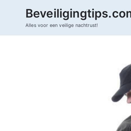
Ga
Beveiligingtips.co
naar
de
Alles voor een veilige nachtrust!
inhoud