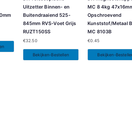
Uitzetter Binnen- en
MC 8 4kg 47x16m
00mm
Buitendraaiend 525-
Opschroevend
845mm RVS-Voet Grijs
Kunststof/Metaal B
RUZT150SS
MC 8103B
€
32.50
€
0.45
len
Bekijken-Bestellen
Bekijken-Bestelle