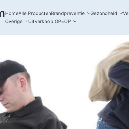
m
Home
Alle Producten
Brandpreventie
Gezondheid
Ve
Overige
Uitverkoop OP=OP