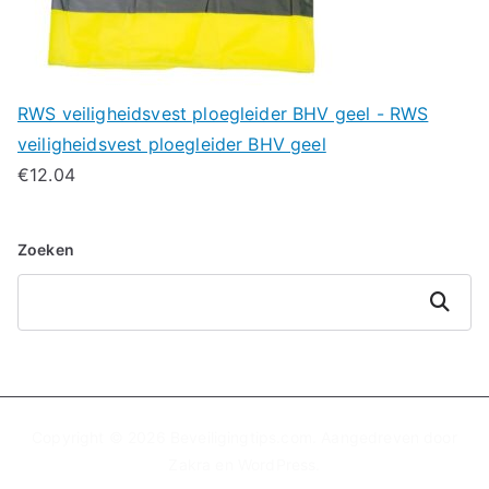
RWS veiligheidsvest ploegleider BHV geel - RWS
veiligheidsvest ploegleider BHV geel
€
12.04
Zoeken
Zoeken
Copyright © 2026
Beveiligingtips.com
. Aangedreven door
Zakra
en
WordPress
.