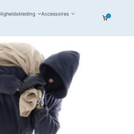
iligheidskleding
Accessoires
0