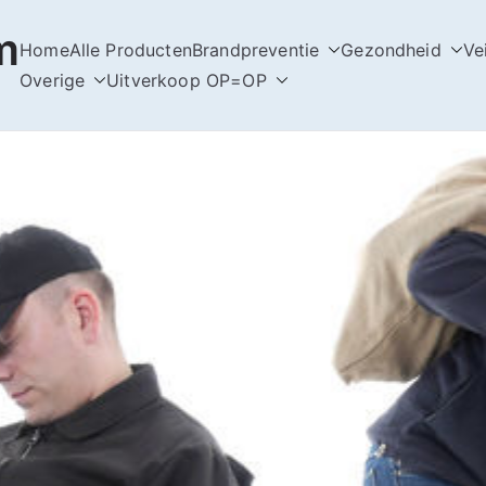
m
Home
Alle Producten
Brandpreventie
Gezondheid
Ve
Overige
Uitverkoop OP=OP