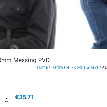
20mm Messing PVD
Home
Hardware > Locks & Keys
AL
€
35.71