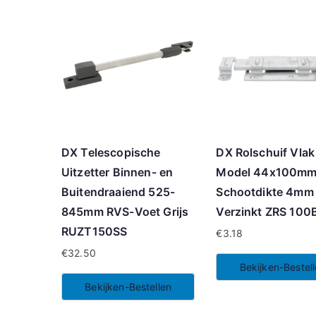
DX Telescopische
DX Rolschuif Vlak
Uitzetter Binnen- en
Model 44x100m
Buitendraaiend 525-
Schootdikte 4mm
845mm RVS-Voet Grijs
Verzinkt ZRS 100
RUZT150SS
€
3.18
€
32.50
Bekijken-Bestel
Bekijken-Bestellen