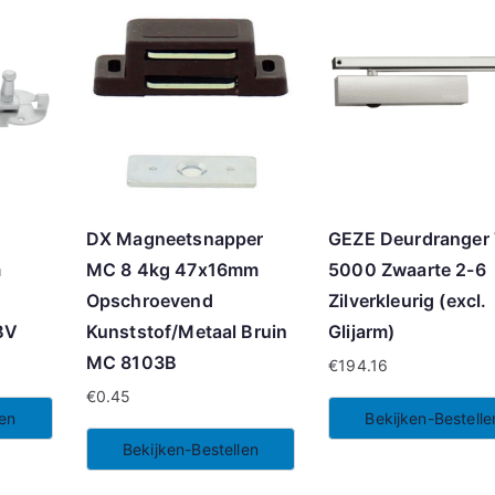
DX Magneetsnapper
GEZE Deurdranger
m
MC 8 4kg 47x16mm
5000 Zwaarte 2-6
Opschroevend
Zilverkleurig (excl.
BV
Kunststof/Metaal Bruin
Glijarm)
MC 8103B
€
194.16
€
0.45
len
Bekijken-Bestelle
Bekijken-Bestellen