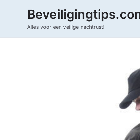
Ga
Beveiligingtips.co
naar
de
Alles voor een veilige nachtrust!
inhoud