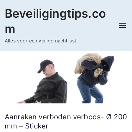
Ga
Beveiligingtips.co
naar
de
m
inhoud
Alles voor een veilige nachtrust!
Aanraken verboden verbods- Ø 200
mm – Sticker