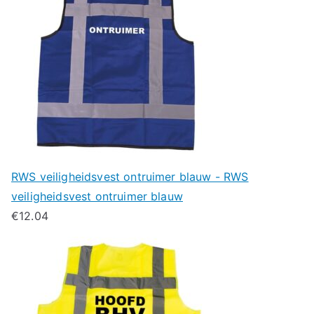
RWS veiligheidsvest ontruimer blauw - RWS
veiligheidsvest ontruimer blauw
€
12.04