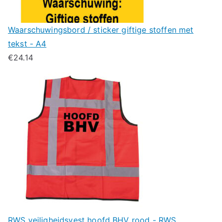
Waarschuwingsbord / sticker giftige stoffen met
tekst - A4
€
24.14
RWS veiligheidsvest hoofd BHV rood - RWS